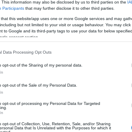
. This information may also be disclosed by us to third parties on the
IA
Participants
that may further disclose it to other third parties.
 that this website/app uses one or more Google services and may gath
including but not limited to your visit or usage behaviour. You may click 
 to Google and its third-party tags to use your data for below specifi
ogle consent section.
l Data Processing Opt Outs
o opt-out of the Sharing of my personal data.
In
hogy a nagy mennyiségű egyszer használatos
 alternatívára cseréljék a vendéglátók.
o opt-out of the Sale of my Personal Data.
 termékekről van szó, életciklusuk elején is
In
lentőségük, ugyanis akár 90 százalékkal (!)
ssal járhat gyártásuk, mint a műanyag esetében.
to opt-out of processing my Personal Data for Targeted
ing.
In
o opt-out of Collection, Use, Retention, Sale, and/or Sharing
ersonal Data that Is Unrelated with the Purposes for which it
lected.