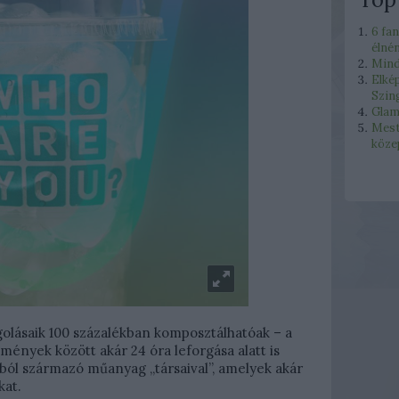
6 fa
élné
Mind
Elké
Szin
Glam
Mest
köze
lásaik 100 százalékban komposztálhatóak – a
lmények között akár 24 óra leforgása alatt is
ból származó műanyag „társaival”, amelyek akár
kat.