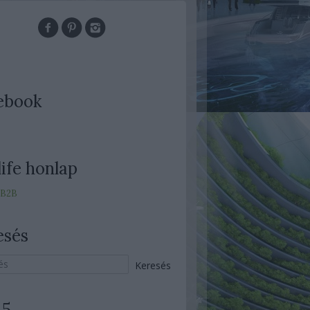
ebook
ife honlap
 B2B
esés
 5