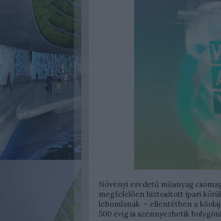
Növényi eredetű műanyag csomago
megfelelően biztosított ipari körü
lebomlanak – ellentétben a kőolaj
500 évig is szennyezhetik bolygón