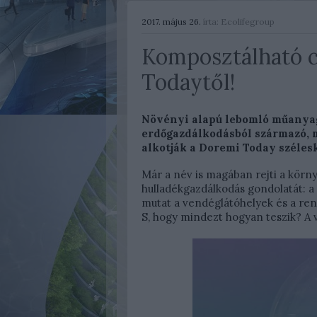
2017. május 26.
írta:
Ecolifegroup
Komposztálható 
Todaytől!
Növényi alapú lebomló műanyag
erdőgazdálkodásból származó, 
alkotják a Doremi Today széles
Már a név is magában rejti a körny
hulladékgazdálkodás gondolatát: a
mutat a vendéglátóhelyek és a re
S, hogy mindezt hogyan teszik? A 