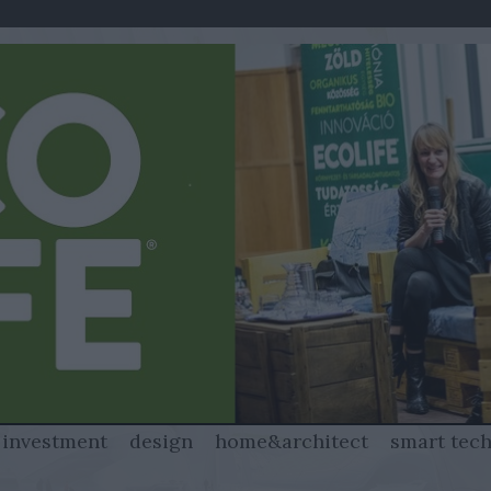
 investment
design
home&architect
smart tec