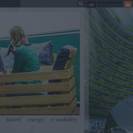
h
travel
energy
e-mobility