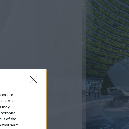
sonal or
ection to
ou may
 personal
out of the
 downstream