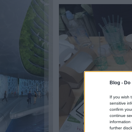
Blog -
Do 
If you wish 
sensitive in
confirm you
continue se
information 
further disc