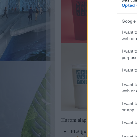
Opted 
Google 
I want t
web or d
I want t
purpose
I want 
I want t
web or d
I want t
or app.
Három alapanyagból készülnek a 
I want t
PLA (politejsav) - ebből készü
I want t