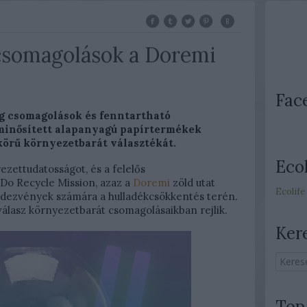
csomagolások a Doremi
Fac
 csomagolások és fenntartható
minősített alapanyagú papírtermékek
körű környezetbarát választékát.
Ecol
ezettudatosságot, és a felelős
 Do Recycle Mission, azaz a
Doremi
zöld utat
Ecolife
ndezvények számára a hulladékcsökkentés terén.
válasz környezetbarát csomagolásaikban rejlik.
Ker
Top