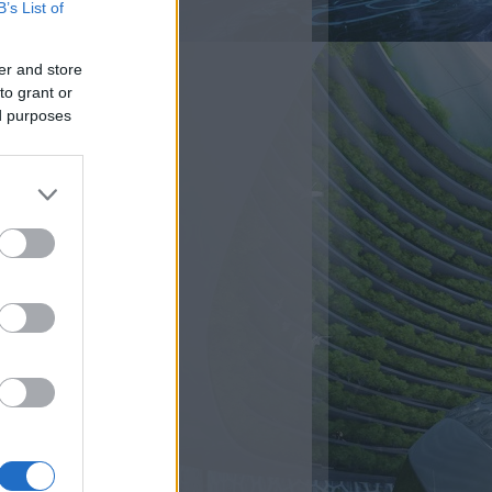
B’s List of
er and store
to grant or
ed purposes