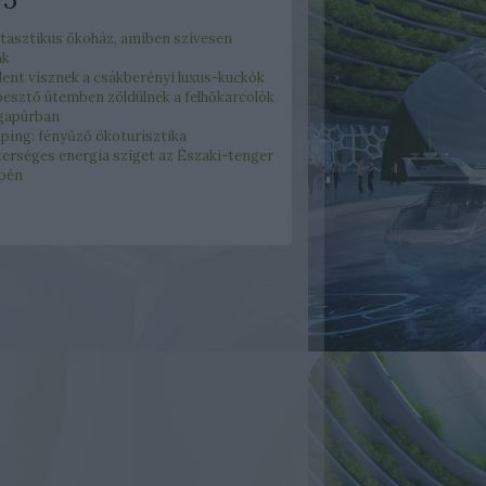
ntasztikus ökoház, amiben szívesen
nk
ent visznek a csákberényi luxus-kuckók
pesztő ütemben zöldülnek a felhőkarcolók
gapúrban
ping: fényűző ökoturisztika
erséges energia sziget az Északi-tenger
pén