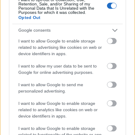
Retention, Sale, and/or Sharing of my
Címkék:
akkumulátor
megújuló energia
energiatárolás
Tesla
Personal Data that Is Unrelated with the
Purposes for which it was collected.
Opted Out
Google consents
Ajánlott bejegyzések:
I want to allow Google to enable storage
related to advertising like cookies on web or
device identifiers in apps.
A körforgásos gazdaság az ESG jelentés
svájci bicskája?
I want to allow my user data to be sent to
Google for online advertising purposes.
I want to allow Google to send me
Klímahősök újratöltve
personalized advertising.
I want to allow Google to enable storage
related to analytics like cookies on web or
device identifiers in apps.
A WWF ÉnErdőm mobilalkalmazással akár
a nappaliban is lehet saját erdőnk
I want to allow Google to enable storage
related to functionality of the website or app.