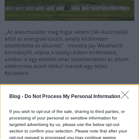
,,Az akkumulátor meg fogja védeni Dél-Ausztráliát
attól az energiakrízistől, amely közhíresen
elsötétítette az államot" - mondta Jay Weatherill
kormányfő, utalva a tavalyi évben történtekre,
amikor is egy extrém vihar következtében az állam
elektromos áram nélkül maradt egy teljes
éjszakára.
Blog -
Do Not Process My Personal Information
If you wish to opt-out of the sale, sharing to third parties, or
processing of your personal or sensitive information for
targeted advertising by us, please use the below opt-out
section to confirm your selection. Please note that after your
opt-out request is processed you may continue seeing