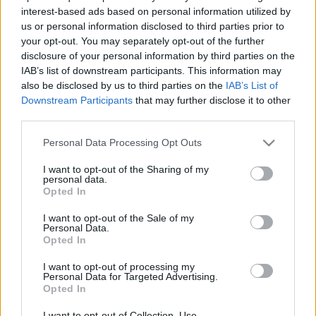
interest-based ads based on personal information utilized by
us or personal information disclosed to third parties prior to
your opt-out. You may separately opt-out of the further
disclosure of your personal information by third parties on the
A megállapodás szerint Elon Musk 100 napon belül
IAB’s list of downstream participants. This information may
also be disclosed by us to third parties on the
IAB’s List of
megépíti az akkumulátort, ha mégsem lenne elég ez
Downstream Participants
that may further disclose it to other
az időkeret, ingyen fog elkészülni a Dél-Ausztrália
third parties.
energiaproblémáit megoldó szerkezet, amely
egyébként a Neoen egy szélerőmű farmjával lesz
Please note that this website/app uses one or more Google
Personal Data Processing Opt Outs
összeköttetésben, és az ott keletkező fölös energiát
services and may gather and store information including but
fogja tárolni.
not limited to your visit or usage behaviour. You may click to
I want to opt-out of the Sharing of my
personal data.
grant or deny consent to Google and its third-party tags to
Opted In
Forrás:
bbc.com
use your data for below specified purposes in below Google
consent section.
I want to opt-out of the Sale of my
Fotó: tribune-intl.com, bbc.com
Personal Data.
Opted In
I want to opt-out of processing my
Personal Data for Targeted Advertising.
Opted In
I want to opt-out of Collection, Use,