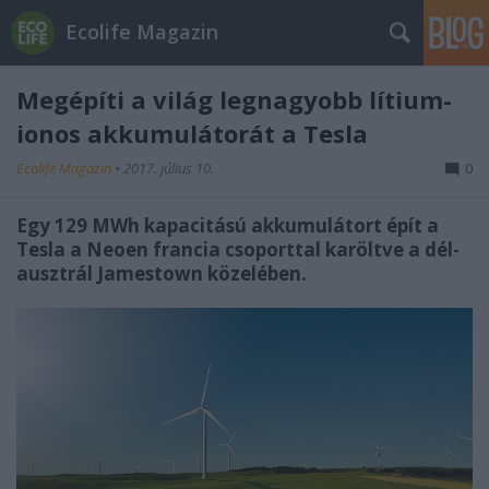
Ecolife Magazin
Megépíti a világ legnagyobb lítium-
ionos akkumulátorát a Tesla
Ecolife Magazin
•
2017. július 10.
0
Egy 129 MWh kapacitású akkumulátort épít a
Tesla a Neoen francia csoporttal karöltve a dél-
ausztrál Jamestown közelében.