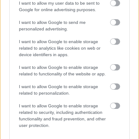
tájékoztatást adnak a pályázatokról, valamint
I want to allow my user data to be sent to
fejlesztési lehetőségeiről is!
Google for online advertising purposes.
I want to allow Google to send me
personalized advertising.
I want to allow Google to enable storage
Címkék:
napelem
napenergia
környezetbarát
related to analytics like cookies on web or
fenntarthatóság
megújuló energia
device identifiers in apps.
I want to allow Google to enable storage
related to functionality of the website or app.
Ajánlott bejegyzések:
I want to allow Google to enable storage
related to personalization.
Ég a világ! Mit lehet tenni?
I want to allow Google to enable storage
related to security, including authentication
functionality and fraud prevention, and other
user protection.
Itt kell tartanunk 2030-ra, ha komolyan