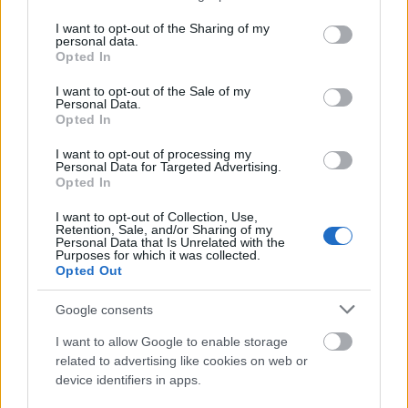
Vannak azonban feltételek, amelyek teljesítése
services and may gather and store information including but
nélkül a cég nem pályázhat. A GINOP-4.1.3-as
not limited to your visit or usage behaviour. You may click to
I want to opt-out of the Sharing of my
felhívásnál jelen állapot szerint csak olyan vidéki
personal data.
grant or deny consent to Google and its third-party tags to
Opted In
vállalkozás pályázhat, amely rendelkezik legalább 3
use your data for below specified purposes in below Google
lezárt üzleti évvel, a fejleszteni kívánt
consent section.
I want to opt-out of the Sale of my
telephelyen/székhelyen pedig minimum 1 főt
Personal Data.
foglalkoztat ezen időszak alatt. Ezek a feltételek a
Opted In
GINOP-4.1.4-es felhívásnál engedékenyebbek – itt
I want to opt-out of processing my
csupán egy lezárt üzleti évet várnak el, a minimum 1
Personal Data for Targeted Advertising.
fő foglalkoztatása pedig általánosan elvárt feltétel.
Opted In
Fontosnak tartjuk kiemelni, hogy a fent szereplő
I want to opt-out of Collection, Use,
Retention, Sale, and/or Sharing of my
adatok – a megkötések, a támogatási összegek,
Personal Data that Is Unrelated with the
Purposes for which it was collected.
értékek – változhatnak a pályázatok tényleges
Opted Out
megjelenésekor.
Google consents
Ha bármelyik lehetőség is felkeltette érdeklődését,
keresse bizalommal a Goodwill Consulting
I want to allow Google to enable storage
munkatársait
info@gwconsulting.hu
e-mail címen,
related to advertising like cookies on web or
vagy a +36 70 492 5411-es telefonszámon. Kollégáik
device identifiers in apps.
egy ingyenes helyszíni konzultáció keretein belül