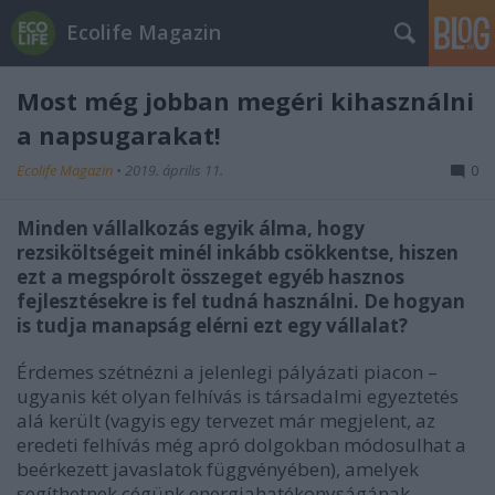
Ecolife Magazin
Most még jobban megéri kihasználni
a napsugarakat!
Ecolife Magazin
•
2019. április 11.
0
Minden vállalkozás egyik álma, hogy
rezsiköltségeit minél inkább csökkentse, hiszen
ezt a megspórolt összeget egyéb hasznos
fejlesztésekre is fel tudná használni. De hogyan
is tudja manapság elérni ezt egy vállalat?
Érdemes szétnézni a jelenlegi pályázati piacon –
ugyanis két olyan felhívás is társadalmi egyeztetés
alá került (vagyis egy tervezet már megjelent, az
eredeti felhívás még apró dolgokban módosulhat a
beérkezett javaslatok függvényében), amelyek
segíthetnek cégünk energiahatékonyságának