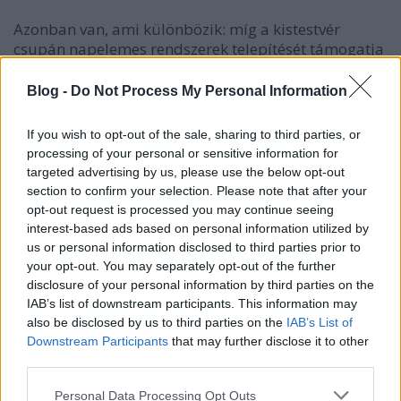
Azonban van, ami különbözik: míg a kistestvér
csupán napelemes rendszerek telepítését támogatja
maximum 15 KW teljesítményig, maximum 3 millió
forint értékben akár 100%-os támogatási intenzitás
Blog -
Do Not Process My Personal Information
mellett, addig a nagytestvér komplex energetikai
beruházásokhoz (tehát elszámolható fűtési-, hűtési
If you wish to opt-out of the sale, sharing to third parties, or
rendszerek korszerűsítése, napelemes rendszerek
processing of your personal or sensitive information for
telepítése, hőszigetelés javítása, egyéb megújuló
targeted advertising by us, please use the below opt-out
energiaforrások használata), vagy önállóan
section to confirm your selection. Please note that after your
megújuló energia alkalmazásához 15 kw
opt-out request is processed you may continue seeing
teljesítmény felett nyújt támogatást, maximum 100
interest-based ads based on personal information utilized by
millió forint értékben, akár 55%-os támogatási
us or personal information disclosed to third parties prior to
intenzitással. Az első pályázatot inkább kisebb
your opt-out. You may separately opt-out of the further
cégeknek, kisebb fogyasztás mellett, míg a nagyobb
disclosure of your personal information by third parties on the
pályázatot jelentősebb energiafogyasztással bíró
IAB’s list of downstream participants. This information may
vállalkozásoknak ajánljuk. Mind a két felhívás
also be disclosed by us to third parties on the
IAB’s List of
esetében vissza nem térítendő támogatási formáról
Downstream Participants
that may further disclose it to other
third parties.
beszélünk.
Please note that this website/app uses one or more Google
Personal Data Processing Opt Outs